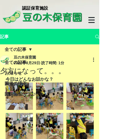
​認証保育施設
記事
全ての記事
豆の木保育園
全ての記事
2022年8月29日
読了時間: 1分
夕方になって。。。
お知らせ
今日はどんなお話かな？
園児の様子
園長先生のつぶやき