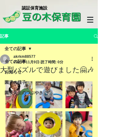
​認証保育施設
記事
全ての記事
akrkm88577
全ての記事
2023年11月9日
読了時間: 0分
大型パズルで遊びました🤗🎶
お知らせ
園児の様子
園長先生のつぶやき