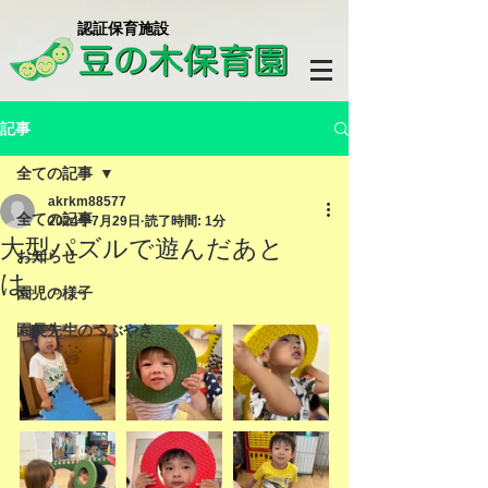
​認証保育施設
記事
全ての記事
akrkm88577
全ての記事
2024年7月29日
読了時間: 1分
大型パズルで遊んだあと
お知らせ
は。。。
園児の様子
園長先生のつぶやき