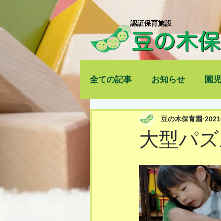
​認証保育施設
全ての記事
お知らせ
園
豆の木保育園
202
大型パズ