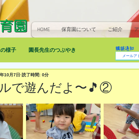
HOME
保育園について
ご紹介
ア
購読通知
児の様子
園長先生のつぶやき
1年10月7日
読了時間: 0分
ルで遊んだよ〜🎵②