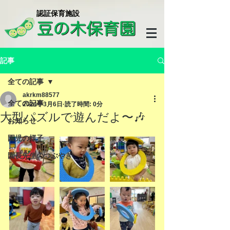
​認証保育施設
記事
全ての記事
akrkm88577
全ての記事
2024年3月6日
読了時間: 0分
大型パズルで遊んだよ〜🎶
お知らせ
園児の様子
園長先生のつぶやき