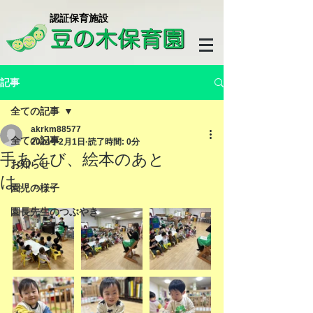
​認証保育施設
記事
全ての記事
akrkm88577
全ての記事
2024年2月1日
読了時間: 0分
手あそび、絵本のあと
お知らせ
は。。。
園児の様子
園長先生のつぶやき