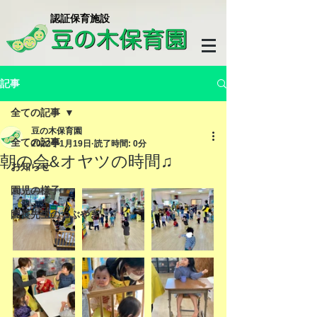
​認証保育施設
記事
全ての記事
豆の木保育園
全ての記事
2022年1月19日
読了時間: 0分
朝の会&オヤツの時間♫
お知らせ
園児の様子
園長先生のつぶやき