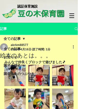
​認証保育施設
記事
全ての記事
akrkm88577
全ての記事
2024年4月16日
読了時間: 1分
絵本のあとは。。。
お知らせ
みんなで仲良くブロックで遊びました🎵
園児の様子
園長先生のつぶやき