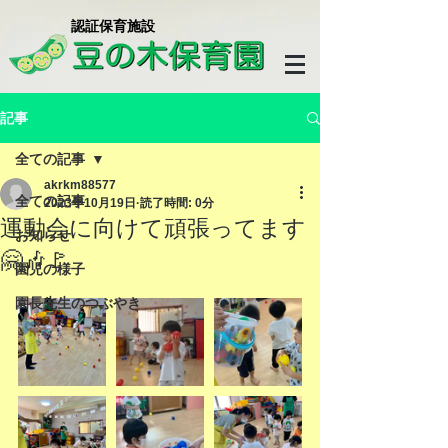
​認証保育施設
記事
全ての記事
akrkm88577
全ての記事
2023年10月19日
読了時間: 0分
運動会に向けて頑張ってます
お知らせ
🤗🎶🚩
園児の様子
園長先生のつぶやき