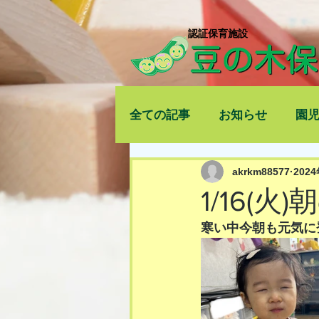
​認証保育施設
全ての記事
お知らせ
園
akrkm88577
202
1/16(火
寒い中今朝も元気に