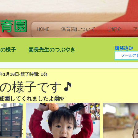
HOME
保育園について
ご紹介
ア
購読通知
児の様子
園長先生のつぶやき
4年1月16日
読了時間: 1分
)朝の様子です🎵
登園してくれましたよ🤗✨