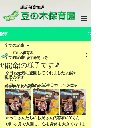
​認証保育施設
記事
全ての記事
豆の木保育園
全ての記事
1月16日
読了時間: 1分
1/16(金)の様子です🎵
お知らせ
今日も元気に登園してくれましたよ🤗✨
園児の様子
そして、
今日はYくん3歳のお誕生日でした🎉👏✨
園長先生のつぶやき
豆っこさんたちのお兄さん的存在のYくん♪
1歳3ヶ月で入園し、心も身体も大きくなりま