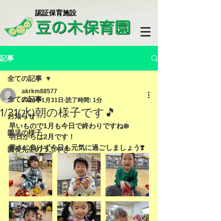
​認証保育施設
記事
全ての記事
akrkm88577
全ての記事
2024年1月31日
読了時間: 1分
1/31(水)朝の様子です🎵
お知らせ
早いもので1月も今日で終わりですね❄️
園児の様子
明日からは2月です！
寒さに負けず今日も元気に過ごしましょう❣️
園長先生のつぶやき