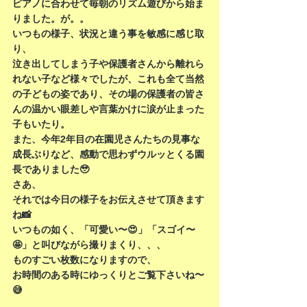
ピアノに合わせて毎朝のリズム遊びから始ま
りました。が。。
いつもの様子、状況と違う事を敏感に感じ取
り、
泣き出してしまう子や保護者さんから離れら
れない子など様々でしたが、これも全て当然
の子どもの姿であり、その場の保護者の皆さ
んの温かい眼差しや言葉かけに涙が止まった
子もいたり。
また、今年2年目の在園児さんたちの見事な
成長ぶりなど、感動で思わずウルッとくる園
長でありました🥹
さあ、
それでは今日の様子をお伝えさせて頂きます
ね📸
いつもの如く、「可愛い〜😍」「スゴイ〜
🤩」と叫びながら撮りまくり、、、
ものすごい枚数になりますので、
お時間のある時にゆっくりとご覧下さいね〜
😅