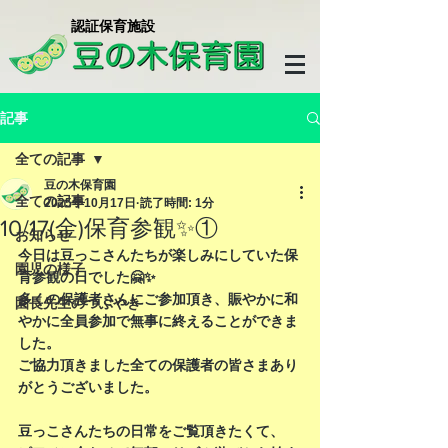
​認証保育施設
記事
全ての記事
豆の木保育園
全ての記事
2025年10月17日
読了時間: 1分
10/17(金)保育参観✨①
お知らせ
今日は豆っこさんたちが楽しみにしていた保
園児の様子
育参観の日でした🤗✨
多くの保護者さんにご参加頂き、賑やかに和
園長先生のつぶやき
やかに全員参加で無事に終えることができま
した。
ご協力頂きました全ての保護者の皆さまあり
がとうございました。
豆っこさんたちの日常をご覧頂きたくて、