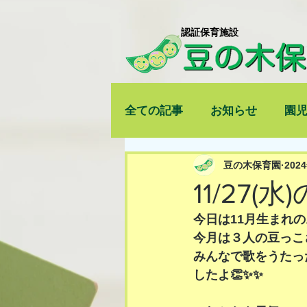
​認証保育施設
全ての記事
お知らせ
園
豆の木保育園
202
11/27(
今日は11月生まれの
今月は３人の豆っこ
みんなで歌をうたっ
したよ👏✨✨