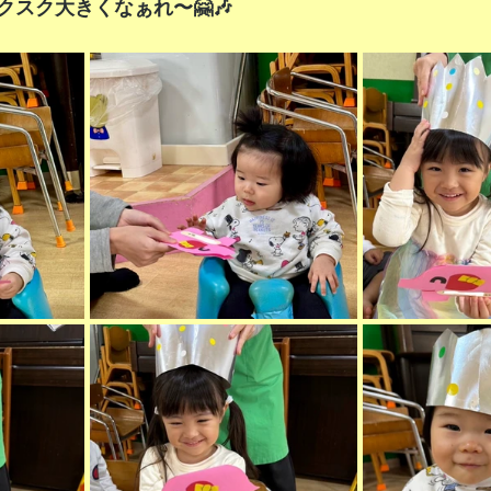
スク大きくなぁれ〜🤗🎶