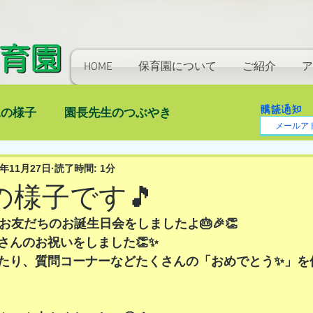
HOME
保育園について
ご紹介
ア
購読通知
児の様子
園長先生のつぶやき
4年11月27日
読了時間: 1分
水)の様子です🎵
お友だちのお誕生日会をしましたよ🎂🎉👏
さんのお祝いをしました👏✨
たり、質問コーナーなどたくさんの「おめでとう✨」を