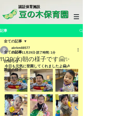
​認証保育施設
記事
全ての記事
akrkm88577
全ての記事
2023年11月29日
読了時間: 1分
11/29(水)朝の様子です🤗✨
お知らせ
今日も元気に登園してくれましたよ🤗🎶
園児の様子
園長先生のつぶやき