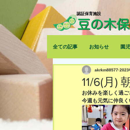
​認証保育施設
全ての記事
お知らせ
園
akrkm88577
202
11/6(月
お休みを楽しく過ご
今週も元気に仲良く