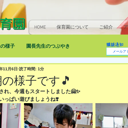
HOME
保育園について
ご紹介
ア
購読通知
児の様子
園長先生のつぶやき
3年11月6日
読了時間: 1分
) 朝の様子です🎵
され、今週もスタートしました🤗✨
いっぱい遊びましょうね❣️