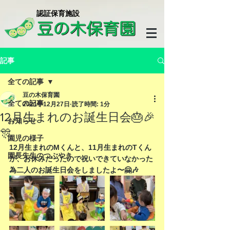
​認証保育施設
記事
全ての記事
豆の木保育園
全ての記事
2021年12月27日
読了時間: 1分
12月生まれのお誕生日会🎂🎉
お知らせ
🎊
園児の様子
12月生まれのMくんと、11月生まれのTくん
園長先生のつぶやき
が、お休みだったので祝いできていなかった
為二人のお誕生日会をしましたよ〜🤗🎶