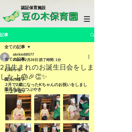
​認証保育施設
記事
全ての記事
akrkm88577
全ての記事
2024年2月28日
読了時間: 1分
2月生まれのお誕生日会をしま
お知らせ
したよ🎂🎉👏✨
園児の様子
2月で2歳になったKちゃんのお祝いをしまし
園長先生のつぶやき
たよ🎉👏✨