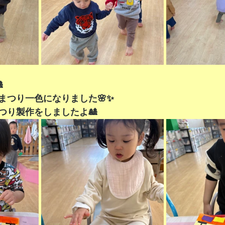

まつり一色になりました🌸✨
つり製作をしましたよ🎎