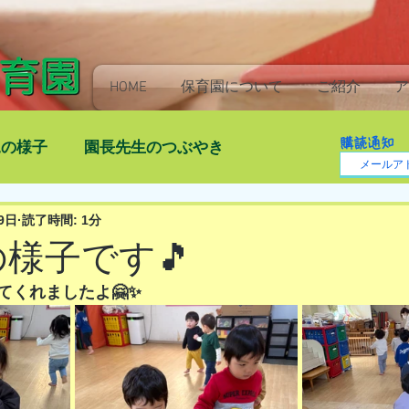
HOME
保育園について
ご紹介
ア
購読通知
児の様子
園長先生のつぶやき
9日
読了時間: 1分
)の様子です🎵
てくれましたよ🤗✨