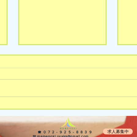
8/6(木)の様子です🎵
8/
求人募集中
​ ☎072-925-8839
​ ✉ mamenoki.osaka@gmail.com