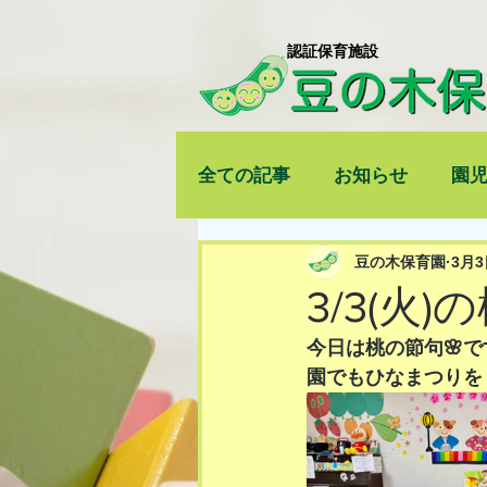
​認証保育施設
全ての記事
お知らせ
園
豆の木保育園
3月3
3/3(火
今日は桃の節句🌸で
園でもひなまつりを