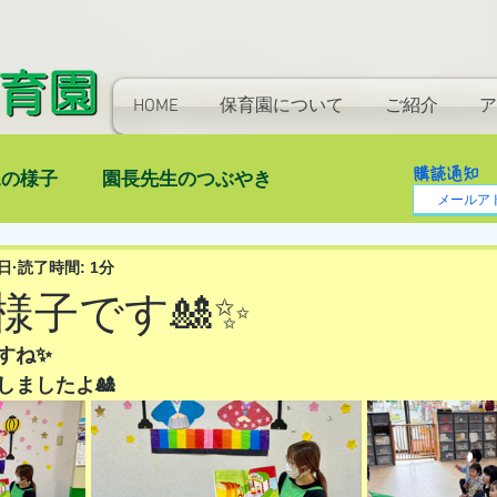
HOME
保育園について
ご紹介
ア
購読通知
児の様子
園長先生のつぶやき
日
読了時間: 1分
)の様子です🎎✨
すね✨
しましたよ🎎