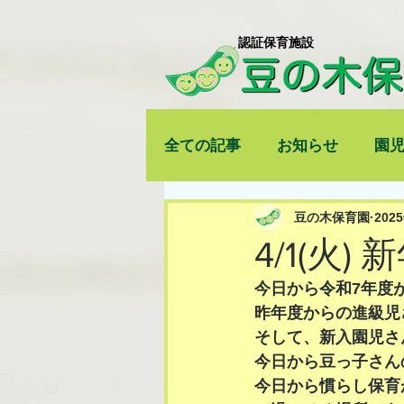
​認証保育施設
全ての記事
お知らせ
園
豆の木保育園
202
4/1(火
今日から令和7年度
昨年度からの進級児
そして、新入園児さ
今日から豆っ子さん
今日から慣らし保育