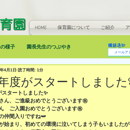
HOME
保育園について
ご紹介
ア
購読通知
児の様子
園長先生のつぶやき
5年4月1日
読了時間: 1分
) 新年度がスタートしました
がスタートしました✨
さん、ご進級おめでとうございます㊗️
ん　ご入園おめでとうございます㊗️
の仲間入りですね🫛
が始まり、初めての環境に泣いてしまう子もいましたが