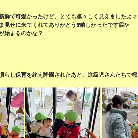
新鮮で可愛かったけど、とても凛々しく見えましたよ☺️
ま見せに来てくれてありがとう❣️嬉しかったです🤗✨
が始まるのかな？
慣らし保育を終え降園されたあと、進級児さんたちで桜