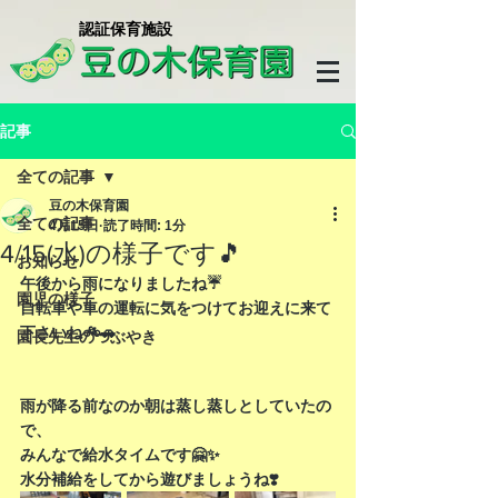
​認証保育施設
記事
全ての記事
豆の木保育園
全ての記事
4月15日
読了時間: 1分
4/15(水)の様子です🎵
お知らせ
午後から雨になりましたね☔️
園児の様子
自転車や車の運転に気をつけてお迎えに来て
下さいね🚲🚗
園長先生のつぶやき
雨が降る前なのか朝は蒸し蒸しとしていたの
で、
みんなで給水タイムです🤗✨
水分補給をしてから遊びましょうね❣️