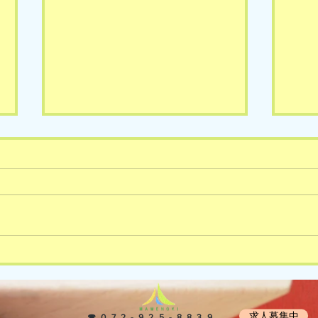
8/4(火)の様子です🎵
8/
求人募集中
​ ☎072-925-8839