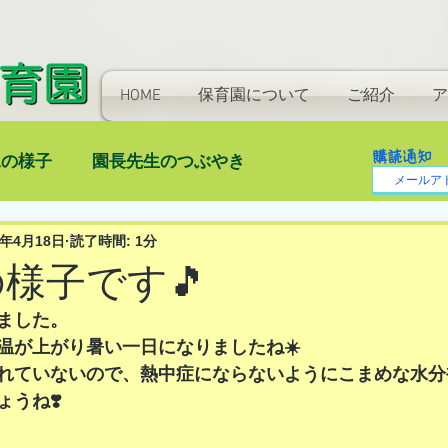
HOME
保育園について
ご紹介
ア
購読通知
児の様子
園長先生のつぶやき
5年4月18日
読了時間: 1分
)の様子です🎵
ました。
温が上がり暑い一日になりましたね☀️
れていないので、熱中症にならないようにこまめな水分
うね❣️