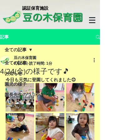
​認証保育施設
記事
全ての記事
豆の木保育園
全ての記事
4月24日
読了時間: 1分
4/24(金)の様子です🎵
お知らせ
今日も元気に登園してくれました😊
園児の様子
園長先生のつぶやき