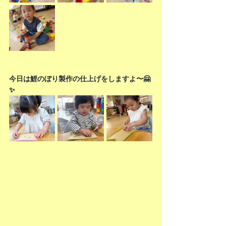
今日は鯉のぼり製作の仕上げをしますよ〜🤗
✨