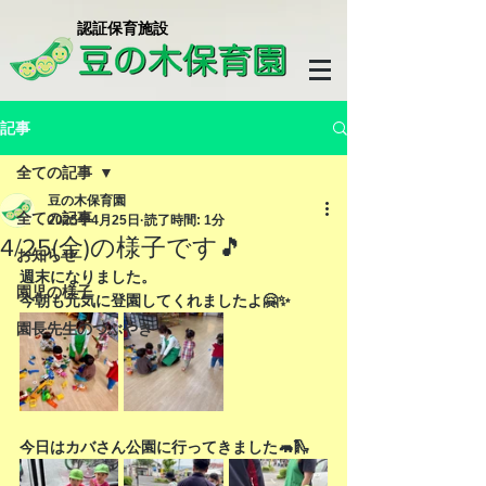
​認証保育施設
記事
全ての記事
豆の木保育園
全ての記事
2025年4月25日
読了時間: 1分
4/25(金)の様子です🎵
お知らせ
週末になりました。
園児の様子
今朝も元気に登園してくれましたよ🤗✨
園長先生のつぶやき
今日はカバさん公園に行ってきました🦛🛝