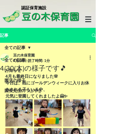
​認証保育施設
記事
全ての記事
豆の木保育園
全ての記事
4月30日
読了時間: 1分
4/30(木)の様子です🎵
お知らせ
4月も最終日になりました🌸
園児の様子
今日は、既にゴールデンウィークに入りお休
みされる子もいる中、
園長先生のつぶやき
元気に登園してくれましたよ🤗✨