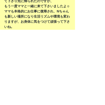
て下さり先に帰られたのですが、
もう一度ママと一緒に来て下さいましたよ☺️
ママも本格的にお仕事に復帰され、Nちゃん
も新しい場所になり生活リズムや環境も変わ
りますが、お身体に気をつけて頑張って下さ
いね。
また少し大きくなられたNちゃんにお会いで
きます日を楽しみにしています😊
お元気で🤗✨
園児の様子