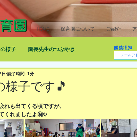
HOME
保育園について
ご紹介
ア
購読通知
児の様子
園長先生のつぶやき
2日
読了時間: 1分
)の様子です🎵
疲れも出てくる頃ですが、
てくれましたよ🤗✨