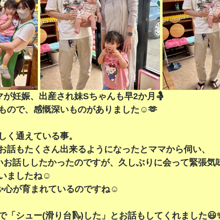
マが妊娠、出産され妹Sちゃんも早2か月🤱
もので、感慨深いものがありました☺️🫶
しく通えている事。
お話もたくさん出来るようになったとママから伺い、
いお話ししたかったのですが、久しぶりに会って緊張気
ましたね☺️  
✨心が育まれているのですね☺️
「シュー(滑り台🛝)した」とお話もしてくれました😃