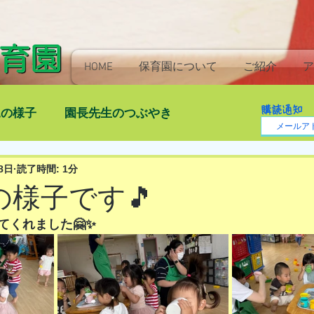
HOME
保育園について
ご紹介
ア
購読通知
児の様子
園長先生のつぶやき
8日
読了時間: 1分
)の様子です🎵
てくれました🤗✨