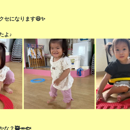
クセになります😆✨
たよ♪
な？🥷🥕🐟