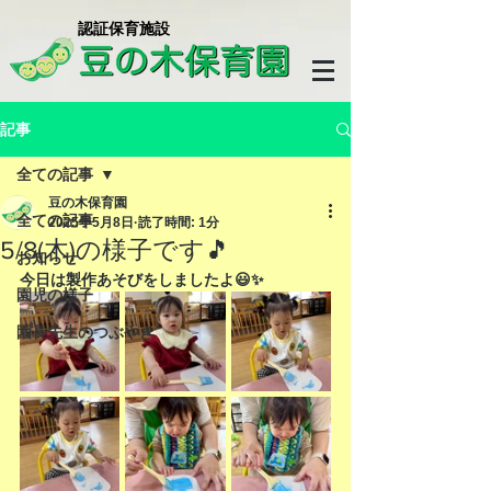
​認証保育施設
記事
全ての記事
豆の木保育園
全ての記事
2025年5月8日
読了時間: 1分
5/8(木)の様子です🎵
お知らせ
今日は製作あそびをしましたよ😃✨
園児の様子
園長先生のつぶやき