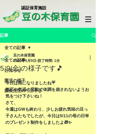
​認証保育施設
記事
全ての記事
豆の木保育園
全ての記事
2025年5月9日
読了時間: 1分
5/9(金)の様子です🎵
お知らせ
園児の様子
今日は雨になりましたね☔️
気圧や気温の変動で体調を崩されないようお
園長先生のつぶやき
気をつけ下さいね！
さて、
今週はGWも終わり、少しお疲れ気味の豆っ
子さんたちでしたが、今日は5/11の母の日🌸
のプレゼント制作をしましたよ🎁✨