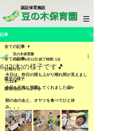
​認証保育施設
記事
全ての記事
豆の木保育園
全ての記事
2025年6月12日
読了時間: 1分
6/12(木)の様子です🎵
お知らせ
今日は、昨日の雨も上がり晴れ間が見えまし
園児の様子
たね☀️
今日も元気に登園してくれました🤗✨
園長先生のつぶやき
朝の会のあと、オヤツを食べてひと休
み。。。