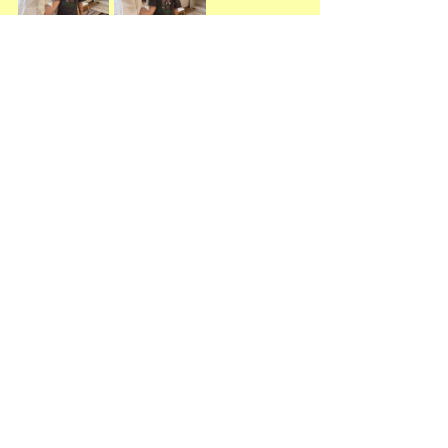
大好きなアンパンマンとバイキンマンを手に
可愛い笑顔をたくさん見せてくれました😃✨
10月には第二子をご出産予定のママ🤱　
お腹も少し大きくなりお元気そうで何よりで
した☺️✨
Uちゃんがお姉さんになるのが楽しみです！
暑い夏を乗り切り秋には元気な赤ちゃんが産
まれる事を願っています🙌
お身体に気を付けて下さいね。
またお会いできる日を楽しみにしています。
今日はありがとうございました😊
園児の様子