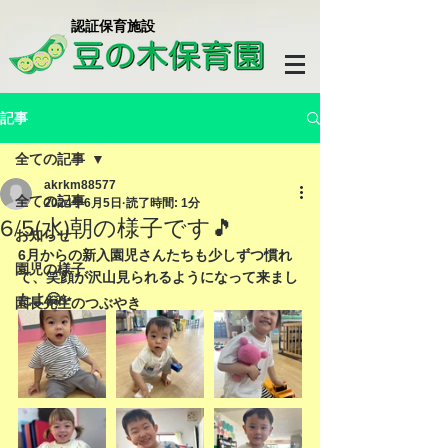
​認証保育施設
記事
全ての記事
akrkm88577
全ての記事
2024年6月5日
読了時間: 1分
6/5(水)朝の様子です🎵
お知らせ
6月からの新入園児さんたちも少しずつ慣れ
園児の様子
て、笑顔が沢山見られるようになって来まし
たよ🤗✨
園長先生のつぶやき