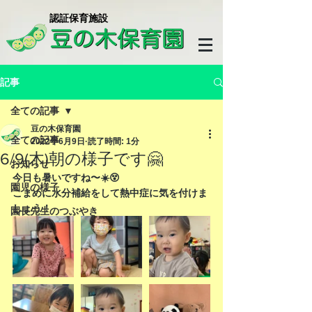
​認証保育施設
記事
全ての記事
豆の木保育園
全ての記事
2022年6月9日
読了時間: 1分
6/9(木)朝の様子です🤗
お知らせ
今日も暑いですね〜☀️😵
園児の様子
こまめに水分補給をして熱中症に気を付けま
しょう！
園長先生のつぶやき