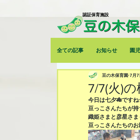
​認証保育施設
全ての記事
お知らせ
園
豆の木保育園
7月7
7/7(火)
今日は七夕🎋ですね⭐
豆っこさんたちが持
織姫さまと彦星さま
豆っこさんたちのお願