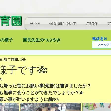
HOME
保育園について
ご紹介
ア
購読通知
児の様子
園長先生のつぶやき
日
読了時間: 1分
の様子です🎋
️
ち帰った笹にお願い事(短冊)は書きましたか？
も無事に会うことができたでしょうか？💫
い事が叶いますように🤗✨⭐️