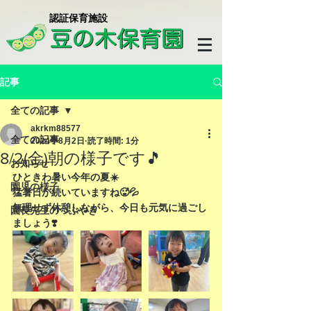
​認証保育施設
記事
全ての記事
akrkm88577
全ての記事
2024年8月2日
読了時間: 1分
8/2(金)朝の様子です🎵
お知らせ
ひときわ暑い今年の夏☀️
園児の様子
猛暑日が続いていますね🥵💦
無理せず休憩しながら、今日も元気に過ごし
園長先生のつぶやき
ましょう❣️