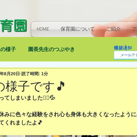
HOME
保育園について
ご紹介
ア
購読通知
児の様子
園長先生のつぶやき
4年8月20日
読了時間: 1分
)の様子です🎵
しまいました🙇‍♀️💦
休みに色々な経験をされ心も身体も大きくなったように感
てくれましたよ🎵