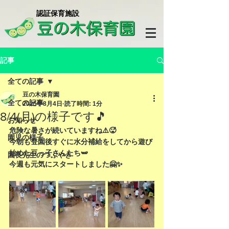
​認証保育施設
記事
全ての記事
豆の木保育園
全ての記事
2025年8月4日
読了時間: 1分
8/4(月)の様子です🎵
お知らせ
危険な暑さが続いていますね⚠️🥵
園児の様子
今朝も登園後すぐに水分補給をしてから遊び
始めた豆っ子さんたち🫛
園長先生のつぶやき
今週も元気にスタートしました🤗✨