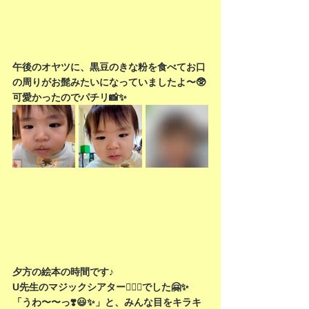
午後のオヤツに、黒豆のきな粉を食べてお口
の周りがお髭みたいになっていましたよ〜🥸
可愛かったのでパチリ📸✨
夕方の絵本の時間です♪
U先生のマジックシアター🤹🏻‍♀️でした🤗✨
「うわ〜〜っ❣️😃✨」と、みんな目をキラキ