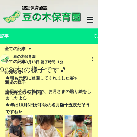
​認証保育施設
記事
全ての記事
豆の木保育園
全ての記事
2025年9月18日
読了時間: 1分
9/18(木)の様子です🎵
お知らせ
今朝も元気に登園してくれました🤗✨
園児の様子
今日は今月の製作で、お月さまの貼り絵をし
園長先生のつぶやき
ましたよ🌕
今年は10月6日が中秋の名月🎑十五夜だそう
ですね✨