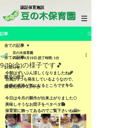
​認証保育施設
記事
全ての記事
豆の木保育園
全ての記事
2025年9月19日
読了時間: 1分
9/19(金)の様子です🎵
お知らせ
今朝はずいぶん涼しくなりましたね🌾
園児の様子
台風が3つも発生しているようなので、
今後の進路が気になるところです🌀💦
園長先生のつぶやき
今日は今月の製作が出来上がりました🌕
美味しそうなお団子をペタペタ🎑
保育室に飾ってあるのでご覧下さいね🤗✨