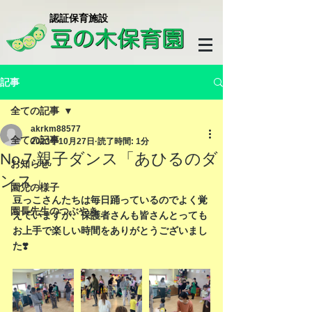
​認証保育施設
記事
全ての記事
akrkm88577
全ての記事
2023年10月27日
読了時間: 1分
No.7 親子ダンス「あひるのダ
お知らせ
ンス」
園児の様子
豆っこさんたちは毎日踊っているのでよく覚
園長先生のつぶやき
えていますが、保護者さんも皆さんとっても
お上手で楽しい時間をありがとうございまし
た❣️